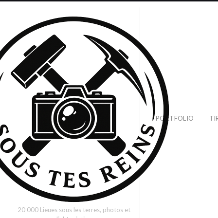
PORTFOLIO
TI
20 000 Lieues sous les terres, photos et