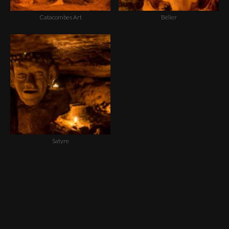
Catacombes Art
Bélier
Satyre