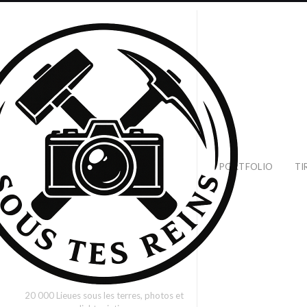
PORTFOLIO
TI
20 000 Lieues sous les terres, photos et