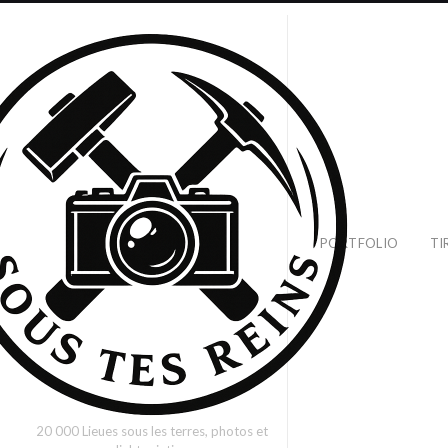
PORTFOLIO
TI
20 000 Lieues sous les terres, photos et